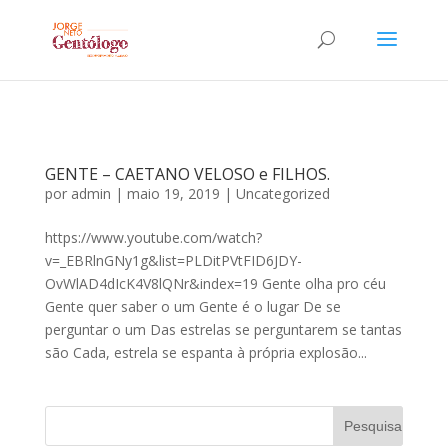
GENTE – CAETANO VELOSO e FILHOS.
por
admin
|
maio 19, 2019
|
Uncategorized
https://www.youtube.com/watch?
v=_EBRlnGNy1g&list=PLDitPVtFID6JDY-
OvWlAD4dIcK4V8lQNr&index=19 Gente olha pro céu
Gente quer saber o um Gente é o lugar De se
perguntar o um Das estrelas se perguntarem se tantas
são Cada, estrela se espanta à própria explosão...