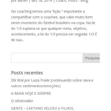
por
admin
|
dez 18, 2014
|
Coach
,
Posts - Blog
No coaching temos uma “lição ” importante a
compartilhar com o coachee, que cabe muito bem
neste momento do futebol brasileiro na copa. Na lei
do 1/3 explana-se que qualquer meta, objetivo,
acontecimento, a lei do 1/3 precisa ser seguida: 1/3 É
de sua...
Posts recentes
Elã Vital por Luiza Frade (continuando sobre raiva e
outros sentimentos/emoções)
A RAIVA HOJE E SEMPRE.
O observador
GENTE – CAETANO VELOSO e FILHOS.