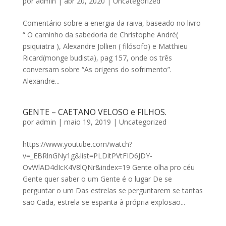
por
admin
|
abr 20, 2020
|
Uncategorized
Comentário sobre a energia da raiva, baseado no livro
“ O caminho da sabedoria de Christophe André(
psiquiatra ), Alexandre Jollien ( filósofo) e Matthieu
Ricard(monge budista), pag 157, onde os três
conversam sobre “As origens do sofrimento”.
Alexandre...
GENTE – CAETANO VELOSO e FILHOS.
por
admin
|
maio 19, 2019
|
Uncategorized
https://www.youtube.com/watch?
v=_EBRlnGNy1g&list=PLDitPVtFID6JDY-
OvWlAD4dIcK4V8lQNr&index=19 Gente olha pro céu
Gente quer saber o um Gente é o lugar De se
perguntar o um Das estrelas se perguntarem se tantas
são Cada, estrela se espanta à própria explosão...