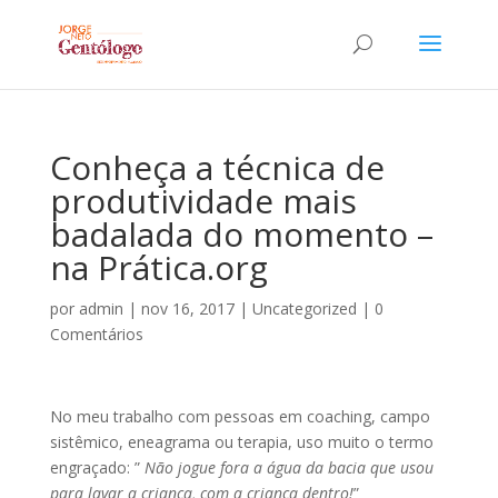
Conheça a técnica de
produtividade mais
badalada do momento –
na Prática.org
por
admin
|
nov 16, 2017
|
Uncategorized
|
0
Comentários
No meu trabalho com pessoas em coaching, campo
sistêmico, eneagrama ou terapia, uso muito o termo
engraçado: ”
Não jogue fora a água da bacia que usou
para lavar a criança, com a criança dentro!
”