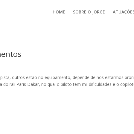
HOME
SOBRE O JORGE
ATUAÇÕE
mentos
a pista, outros estão no equipamento, depende de nós estarmos pron
 do rali Paris Dakar, no qual o piloto tem mil dificuldades e o copilo