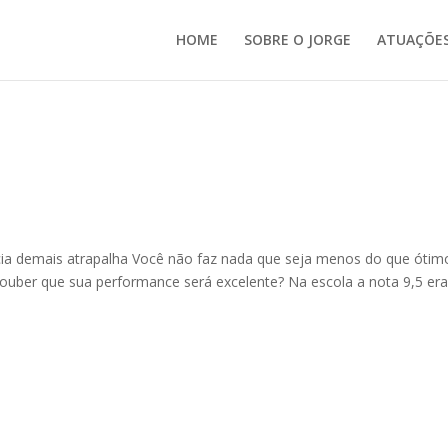
HOME
SOBRE O JORGE
ATUAÇÕE
cia demais atrapalha Você não faz nada que seja menos do que ótim
 souber que sua performance será excelente? Na escola a nota 9,5 er