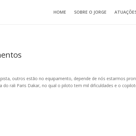
HOME
SOBRE O JORGE
ATUAÇÕE
mentos
a pista, outros estão no equipamento, depende de nós estarmos pron
 do rali Paris Dakar, no qual o piloto tem mil dificuldades e o copilo